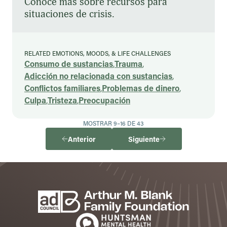
Conoce más sobre recursos para
situaciones de crisis.
RELATED EMOTIONS, MOODS, & LIFE CHALLENGES
Consumo de sustancias
,
Trauma
,
Adicción no relacionada con sustancias
,
Conflictos familiares
,
Problemas de dinero
,
Culpa
,
Tristeza
,
Preocupación
MOSTRAR 9–16 DE 43
Anterior
Siguiente
Footer
Patrocinadores