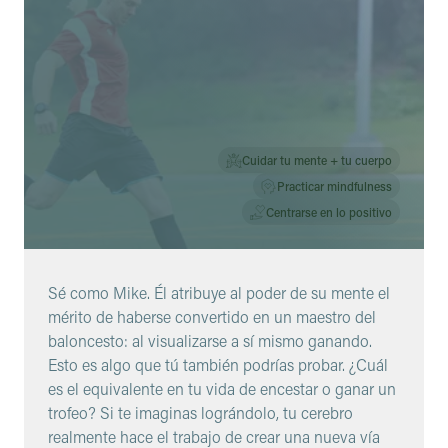
Cuidar tu mente + tu cuerpo
Practicar mindfulness
Centrarse en lo positivo
Sé como Mike. Él atribuye al poder de su mente el
mérito de haberse convertido en un maestro del
baloncesto: al visualizarse a sí mismo ganando.
Esto es algo que tú también podrías probar. ¿Cuál
es el equivalente en tu vida de encestar o ganar un
trofeo? Si te imaginas lográndolo, tu cerebro
realmente hace el trabajo de crear una nueva vía