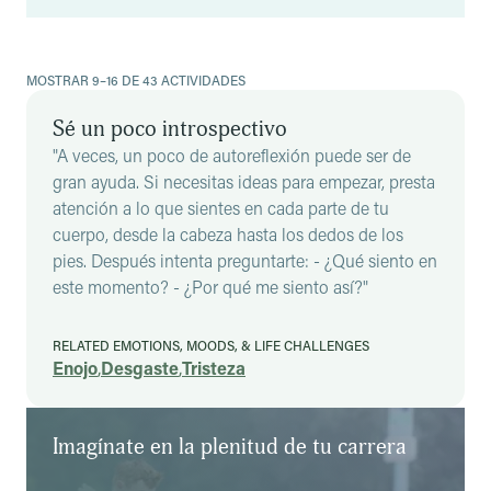
Resultados
MOSTRAR 9–16 DE 43 ACTIVIDADES
Sé un poco introspectivo
"A veces, un poco de autoreflexión puede ser de
gran ayuda. Si necesitas ideas para empezar, presta
atención a lo que sientes en cada parte de tu
cuerpo, desde la cabeza hasta los dedos de los
pies. Después intenta preguntarte: - ¿Qué siento en
este momento? - ¿Por qué me siento así?"
RELATED EMOTIONS, MOODS, & LIFE CHALLENGES
Enojo
,
Desgaste
,
Tristeza
Imagínate en la plenitud de tu carrera