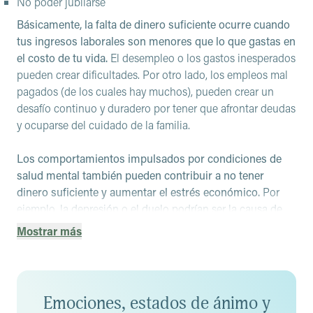
No poder jubilarse
Básicamente, la falta de dinero suficiente ocurre cuando
tus ingresos laborales son menores que lo que gastas en
el costo de tu vida.
El desempleo o los gastos inesperados
pueden crear dificultades. Por otro lado, los empleos mal
pagados (de los cuales hay muchos), pueden crear un
desafío continuo y duradero por tener que afrontar deudas
y ocuparse del cuidado de la familia.
Los comportamientos impulsados por condiciones de
salud mental también pueden contribuir a no tener
dinero suficiente y aumentar el estrés económico.
Por
ejemplo, la depresión o el duelo podrían ser la causa de
un largo periodo de desempleo o de las deudas sin pagar,
Mostrar más
y alguien con una condición relacionada con el estado de
ánimo o con el diagnóstico de un trastorno de la
personalidad podría realizar gastos impulsivos o
inversiones arriesgadas.
Emociones, estados de ánimo y