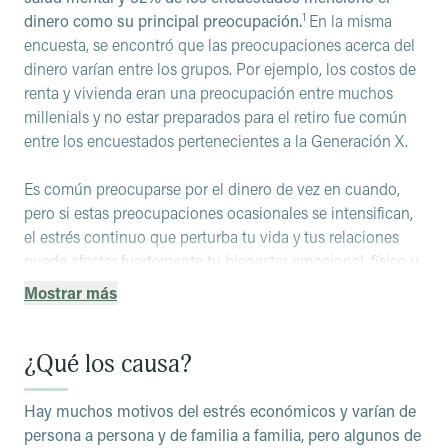
1
dinero como su principal preocupación.
En la misma
encuesta, se encontró que las preocupaciones acerca del
dinero varían entre los grupos. Por ejemplo, los costos de
renta y vivienda eran una preocupación entre muchos
millenials y no estar preparados para el retiro fue común
entre los encuestados pertenecientes a la Generación X.
Es común preocuparse por el dinero de vez en cuando,
pero si estas preocupaciones ocasionales se intensifican,
el estrés continuo que perturba tu vida y tus relaciones
puede afectar fuertemente tu bienestar emocional, físico y
social. Los problemas de dinero pueden empeorar tu
Mostrar más
sueño, autoestima y energía, y generar sentimientos que
van desde enojo hasta tristeza y preocupación. Esto te
puede llevar a aislarte o podrían surgir conflictos con tus
¿Qué los causa?
relaciones o
familia
, dado que el dinero es una fuente
común de estrés en estos ámbitos.
Hay muchos motivos del estrés económicos y varían de
persona a persona y de familia a familia, pero algunos de
Otras señales de que el problema es mayor incluyen: