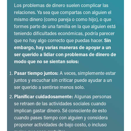
Asistencia gubernamental
:
Visita benefits.gov
(en
Los problemas de dinero suelen complicar las
inglés) para ver si calificas para recibir pagos, bienes o
relaciones. Ya sea que compartas con alguien el
servicios que te ayuden a cubrir tus gastos básicos.
mismo dinero (como pareja o como hijo), o que
Los problemas de dinero son algo más que sólo
formes parte de una familia en la que alguien está
números.
No temas hablar con un ser querido para
teniendo dificultades económicas, podría parecer
procesar los desafíos que estás enfrentando.
que no hay algo correcto que puedas hacer.
Sin
embargo, hay varias maneras de apoyar a un
ser querido a lidiar con problemas de dinero de
modo que no se sientan solos:
Pasar tiempo juntos:
A veces, simplemente estar
juntos y escuchar sin criticar puede ayudar a un
ser querido a sentirse menos solo.
Planificar cuidadosamente:
Algunas personas
se retraen de las actividades sociales cuando
implican gastar dinero. Sé consciente de esto
cuando pases tiempo con alguien y considera
proponer actividades de bajo costo, o incluso