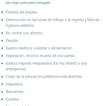
los más comunes incluyen:
Dificultad para administrar tus finanzas
Pérdida del empleo
Inseguridad sobre el futuro
Disminución en las horas de trabajo o el ingreso y falta de
No poder disfrutar el momento presente
ingresos estables
Para hacer frente a la situación, puede que recurras a
No contar con ahorros
métodos poco saludables como consumo de sustancias o
Deudas
apuestas, y es muy probable que esto sólo agrave el
Gastos médicos, vivienda o alimentación
problema de dinero actual. Pero, sin importar lo frustrante
o desesperada que se pueda sentir tu situación, hay
Separación, divorcio muerte de una pareja
maneras de lidiar con el estrés relacionado a los
Gastos mayores inesperados (tal vez debido a una
problemas de dinero y mejorar tu situación.
emergencia)
Costo de la educación/préstamos estudiantiles
Impuestos
Bancarrota
Quiebra