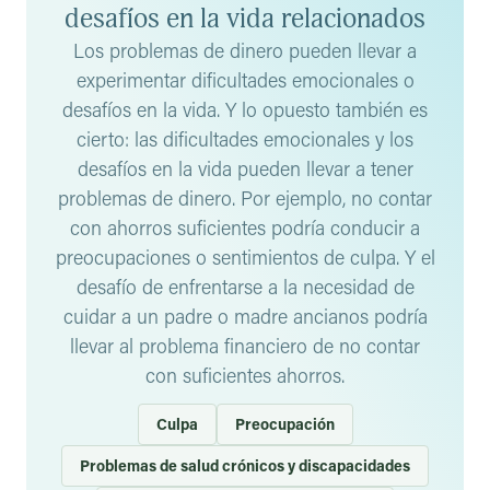
Desafortunadamente, nuestra forma de percibir y
desafíos en la vida relacionados
responder a los desafíos relacionados con el dinero
Los problemas de dinero pueden llevar a
puede empeorar los problemas de dinero.
Tareas como
experimentar dificultades emocionales o
abrir una cuenta bancaria, ver los estados de cuenta o
desafíos en la vida. Y lo opuesto también es
simplemente hablar sobre dinero les pueden causar estrés
cierto: las dificultades emocionales y los
a las personas, y hacer que eviten abordar de forma eficaz
desafíos en la vida pueden llevar a tener
las áreas que les resultan difíciles. Los problemas de
dinero también podrían conducir a desarrollar
problemas de dinero. Por ejemplo, no contar
condiciones graves como la depresión o una baja
con ahorros suficientes podría conducir a
autoestima, que dificultan aún más lidiar con los
preocupaciones o sentimientos de culpa. Y el
problemas, y en el peor de los casos, podrían derivar en
desafío de enfrentarse a la necesidad de
pensamientos autolesivos.
cuidar a un padre o madre ancianos podría
En algunos casos, los problemas de dinero son
llevar al problema financiero de no contar
resultado de una situación de abuso económico.
Esto es
con suficientes ahorros.
cuando alguien trata de controlarte a través del dinero, al
limitar tu acceso a tus propias cuentas, reteniendo dinero
Culpa
Preocupación
o proporcionándolo únicamente a cambio de ciertas
Problemas de salud crónicos y discapacidades
acciones. Si te encuentras en esta situación,
habla de