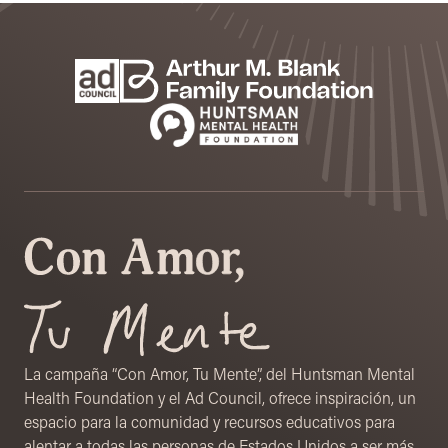
Footer
Patrocinadores
La campaña “Con Amor, Tu Mente”, del Huntsman Mental
Health Foundation y el Ad Council, ofrece inspiración, un
espacio para la comunidad y recursos educativos para
alentar a todas las personas de Estados Unidos a ser más