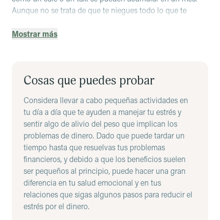
Aunque no se trata de que te niegues todo lo que te
divierte, encuentra maneras de recortar los gastos que no
son esenciales.
Mostrar más
Detén las compras impulsivas
: Puede ser muy tentador
ver algo en una tienda y simplemente comprarlo, pero si
no está dentro de tus planes, realmente puede arruinar tu
Cosas que puedes probar
presupuesto. Trata de establecer la regla de esperar antes
de comprar algo, y si consideras que puedes hacer el
Considera llevar a cabo pequeñas actividades en
gasto y lo sigues queriendo después de unos días e
tu día a día que te ayuden a manejar tu estrés y
incluso una semana, te puedes permitir comprarlo en ese
sentir algo de alivio del peso que implican los
momento.
problemas de dinero. Dado que puede tardar un
tiempo hasta que resuelvas tus problemas
Practica la autocompasión:
Puede ser fácil culparte por
financieros, y debido a que los beneficios suelen
tus dificultades financieras, pero todos tenemos
ser pequeños al principio, puede hacer una gran
dificultades de vez en cuando. Trata de reformular los
diferencia en tu salud emocional y en tus
pensamientos negativos que tienes sobre ti mismo como
relaciones que sigas algunos pasos para reducir el
si estuvieras hablando con un amigo.
estrés por el dinero.
Si necesitas más ayuda, hay recursos disponibles: