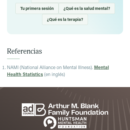
Tu primera sesión
¿Qué es la salud mental?
¿Qué es la terapia?
Referencias
NAMI (National Alliance on Mental Illness).
Mental
Health Statistics
(en inglés)
Footer
Patrocinadores