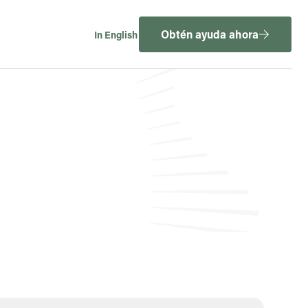
Obtén ayuda ahora
In English
eda