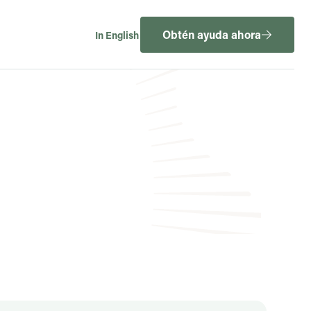
Obtén ayuda ahora
In English
eda