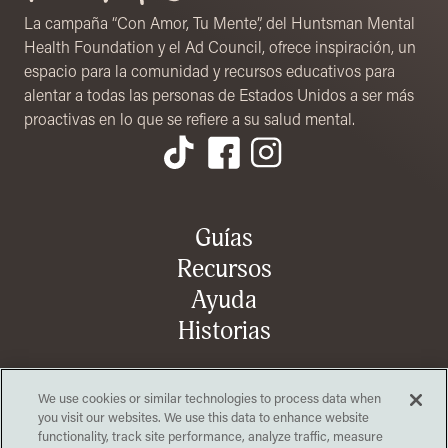
La campaña “Con Amor, Tu Mente”, del Huntsman Mental
Health Foundation y el Ad Council, ofrece inspiración, un
espacio para la comunidad y recursos educativos para
alentar a todas las personas de Estados Unidos a ser más
proactivas en lo que se refiere a su salud mental.
Menú de pie de página
Guías
Recursos
Ayuda
Historias
We use cookies or similar technologies to process data when
Organización
Abrir en una nueva pestaña
Comunícate con nosotros (en inglés)
you visit our websites. We use this data to enhance website
Abrir en una nueva pestaña
Materiales de la campaña
functionality, track site performance, analyze traffic, measure