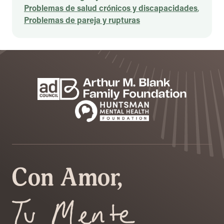
Problemas de salud crónicos y discapacidades
,
Problemas de pareja y rupturas
Footer
Patrocinadores