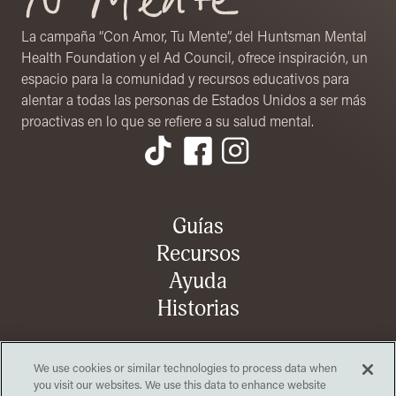
La campaña “Con Amor, Tu Mente”, del Huntsman Mental
Health Foundation y el Ad Council, ofrece inspiración, un
espacio para la comunidad y recursos educativos para
alentar a todas las personas de Estados Unidos a ser más
proactivas en lo que se refiere a su salud mental.
Menú de pie de página
Guías
Recursos
Ayuda
Historias
We use cookies or similar technologies to process data when
Organización
Abrir en una nueva pestaña
Comunícate con nosotros (en inglés)
you visit our websites. We use this data to enhance website
Abrir en una nueva pestaña